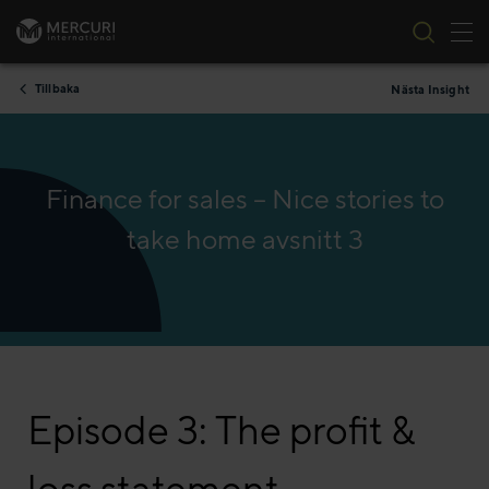
Tog
Skip to content
Tillbaka
Nästa Insight
Finance for sales – Nice stories to
take home avsnitt 3
Episode 3: The profit &
loss statement