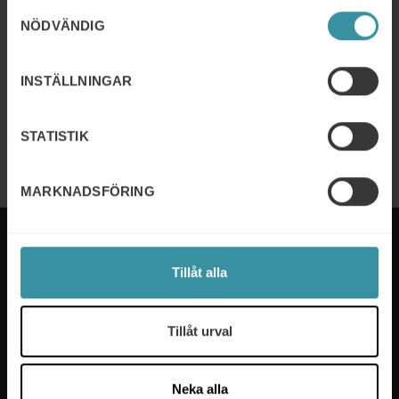
Samtyckesval
B2B-köpbeslut 2026?
NÖDVÄNDIG
Läs mer
INSTÄLLNINGAR
Sales Excellence – 8 disciplines that
the world’s best sales companies have
STATISTIK
mastered
Läs mer
MARKNADSFÖRING
Tillåt alla
Mercuri International är experterna på sälj- och
ledarskapsutbildning som hjälper företag i över 50
Tillåt urval
länder. Vi tar fram utbildningsprogram som passar
våra kunders specifika behov och våra experter ser
till att nya färdigheter implementeras på ett effektivt
Neka alla