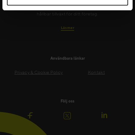
sätt. Vi ger dina medarbetare det stöd och den
coaching de behöver för att må bra och säkerställer
hållbar tillväxt för ditt företag.
Läs mer
Användbara länkar
Privacy & Cookie Policy
Kontakt
Följ oss