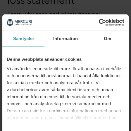
Learn why each part of this financial
document matters.
På engelska.
Samtycke
Information
Om
Gå till avsnittet
Denna webbplats använder cookies
Vi använder enhetsidentifierare för att anpassa innehållet
Läs mer
och annonserna till användarna, tillhandahålla funktioner
för sociala medier och analysera vår trafik. Vi
vidarebefordrar även sådana identifierare och annan
Why industrial sales is about to
information från din enhet till de sociala medier och
change completely
annons- och analysföretag som vi samarbetar med.
Läs mer
Dessa kan i sin tur kombinera informationen med annan
information som du har tillhandahållit eller som de har
samlat in när du har använt deras tjänster.
Ny global undersökning: Vad driver