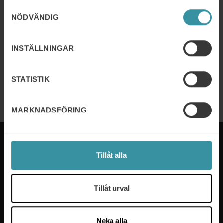
Centrala Frösunda Konferens och
Samtyckesval
möten
NÖDVÄNDIG
Läs mer
INSTÄLLNINGAR
Middlepoint Centrala Frösunda
STATISTIK
Läs mer
MARKNADSFÖRING
Tillåt alla
Mercuri International är experterna på sälj- och
ledarskapsutbildning som hjälper företag i över 50
Tillåt urval
länder. Vi tar fram utbildningsprogram som passar
våra kunders specifika behov och våra experter ser
till att nya färdigheter implementeras på ett effektivt
Neka alla