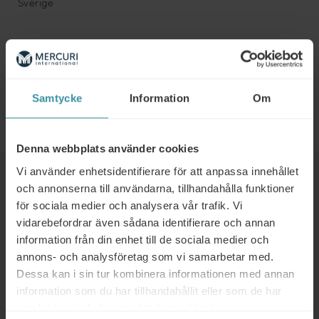
Sverige
Upcoming Events
Key Account Management
- 21/10/2026 -
Samtycke
Information
Om
22/10/2026 - 9:30 f m - 4:30 e m
Denna webbplats använder cookies
Vi använder enhetsidentifierare för att anpassa innehållet
Läs mer
och annonserna till användarna, tillhandahålla funktioner
för sociala medier och analysera vår trafik. Vi
vidarebefordrar även sådana identifierare och annan
TBD
information från din enhet till de sociala medier och
Läs mer
annons- och analysföretag som vi samarbetar med.
Dessa kan i sin tur kombinera informationen med annan
information som du har tillhandahållit eller som de har
samlat in när du har använt deras tjänster.