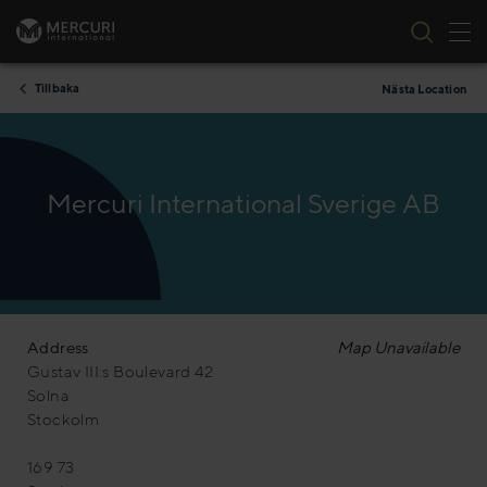
Tog
Skip to content
Tillbaka
Nästa Location
Mercuri International Sverige AB
Address
Map Unavailable
Gustav III:s Boulevard 42
Solna
Stockolm
169 73