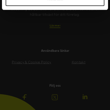
sätt. Vi ger dina medarbetare det stöd och den
coaching de behöver för att må bra och säkerställer
hållbar tillväxt för ditt företag.
Läs mer
Användbara länkar
Privacy & Cookie Policy
Kontakt
Följ oss