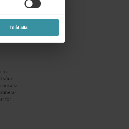
lt eller
nde
ns inom
Tillåt alla
v
r de
l våra
inom alla
traherar
ar för