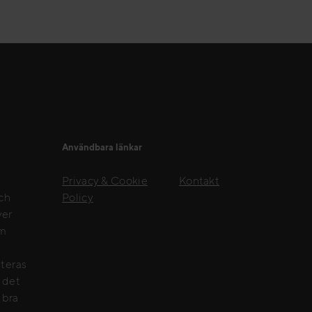
Användbara länkar
Privacy & Cookie
Kontakt
Policy
och
ver
om
nteras
e det
 bra