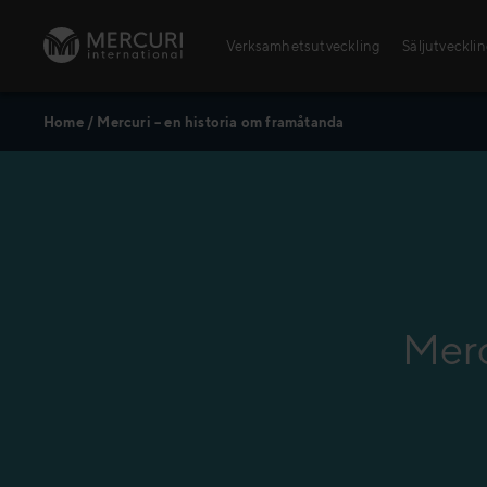
Skip to content
Verksamhetsutveckling
Säljutveckli
Home
/
Mercuri – en historia om framåtanda
Öppna utbildningar
Säljutbildningar
Ledarskapsutbildningar
Merc