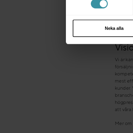
Vi levere
lokalt 
teknik. 
alla kun
Neka alla
Visi
Vi är kä
försäljn
kompeten
mest eff
kunder. 
bransche
högprest
att våra
Mer om o