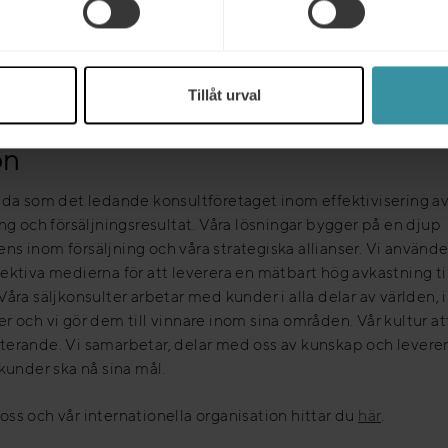
rar kraftfulla försäljningsprestationer till dig. Detta görs globa
genom skapandet av mätbara lösningar, verktyg och banbryta
Vi arbetar med dina anställda för att motivera spetskompete
dfokuserade aktiviteter.
Tillåt urval
on
nda som det ledande konsultföretaget inom effektivisering a
ing och försäljningsresultat. Våra lösningar bygger på en djup
s inom försäljning och våra strategiska allianser. Vi använde
ektiva medierna för att leverera en mätbart hög avkastning til
Våra säljkonsulter arbetar med kunder i alla delar av världen, 
r och vi gör dem till vinnare inom sina områden. Vår kultur at
erande. Vi samarbetar, delar med oss av kunskap och leverer
 kunder ska nå sina mål.
ss och vår internationella organisation hittar du
här
.