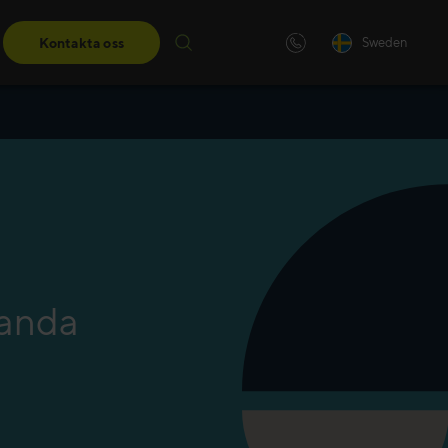
Kontakta oss
Sweden
ngar
darskapsutbildningar får du de
eter du behöver för att ta nästa
tanda