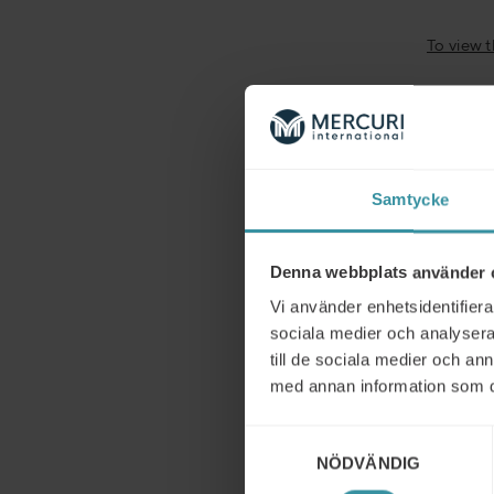
To view 
Merc
erfa
Samtycke
indiv
förs
Denna webbplats använder 
Vi använder enhetsidentifierar
Genom a
sociala medier och analysera 
inom utb
till de sociala medier och a
mer än 3
med annan information som du 
nödvändi
Samtyckesval
Miss
NÖDVÄNDIG