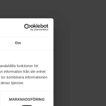
Om
andahålla funktioner för
ertis
n information från din enhet
r och på
 tur kombinera informationen
pnå
deras tjänster.
MARKNADSFÖRING