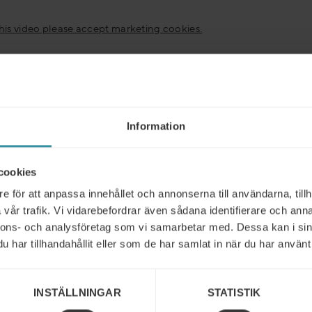
this video please accept marketing cookies.
uri International har över 50 års
renhet av att stödja företag och
Information
ider i förbättring av
äljningsresultat.
cookies
e för att anpassa innehållet och annonserna till användarna, tillh
tt använda vår unika kombination av konsulttjänster och exp
vår trafik. Vi vidarebefordrar även sådana identifierare och anna
ildning, hjälper vi ca 15 000 företag per år i mer än 50 lände
nnons- och analysföretag som vi samarbetar med. Dessa kan i sin
0 språk, att bli mer effektiva i sin försäljning och med att up
har tillhandahållit eller som de har samlat in när du har använt 
ga resultatförbättringar.
ion
INSTÄLLNINGAR
STATISTIK