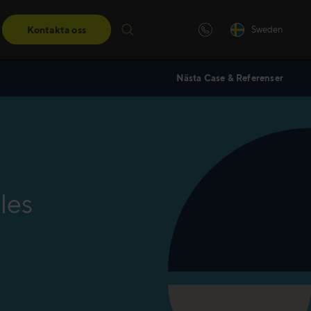
Kontakta oss
Sweden
Nästa Case & Referenser
ngar
darskapsutbildningar får du de
eter du behöver för att ta nästa
les