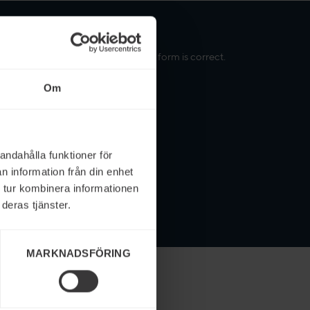
please check that the embedded form is correct.
Om
andahålla funktioner för
n information från din enhet
 tur kombinera informationen
deras tjänster.
MARKNADSFÖRING