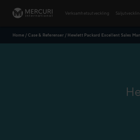
Skip to content
Verksamhetsutveckling
Säljutveckli
Home
/
Case & Referenser
/
Hewlett Packard Excellent Sales Ma
Öppna utbildningar
Säljutbildningar
Ledarskapsutbildningar
He