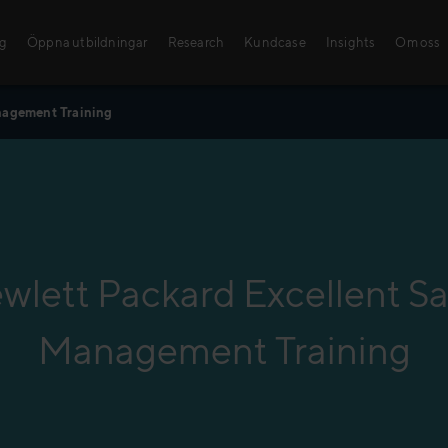
ng
Öppna utbildningar
Research
Kundcase
Insights
Om oss
nagement Training
Öppna utbildni
Med våra sälj- och le
kunskaper och färdigh
steg mot framgång!
wlett Packard Excellent Sa
Hitta din utbildning!
Management Training