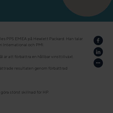
 Sales PPS EMEA på Hewlett Packard. Han talar
Dela på
International och PMI.
Dela på
r att förbättra en hållbar vinsttillväxt.
Visa me
ättrade resultaten genom förbättrad
göra störst skillnad för HP.