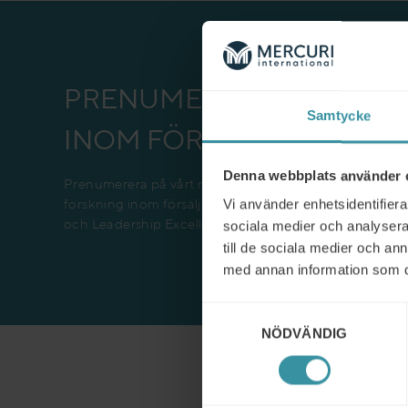
PRENUMERERA PÅ DET S
Samtycke
INOM FÖRSÄLJNING!
Denna webbplats använder 
Prenumerera på vårt nyhetsbrev och ta del av viktiga 
forskning inom försäljning och ledarskap. Följ med oss
Vi använder enhetsidentifierar
och Leadership Excellence!
sociala medier och analysera 
till de sociala medier och a
med annan information som du 
Samtyckesval
NÖDVÄNDIG