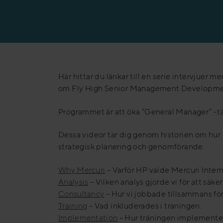
Här hittar du länkar till en serie intervjue
om Fly High Senior Management Developmen
Programmet är att öka ”General Manager” -tänk
Dessa videor tar dig genom historien om hu
strategisk planering och genomförande.
Why Mercuri
– Varför HP valde Mercuri Inter
Analysis
– Vilken analys gjorde vi för att säke
Consultancy
– Hur vi jobbade tillsammans för
Training
– Vad inkluderades i träningen.
Implementation
– Hur träningen implemente