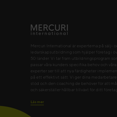
Mercuri International är experterna på sälj- 
ledarskapsutbildning som hjälper företag i ö
50 länder. Vi tar fram utbildningsprogram s
passar våra kunders specifika behov och våra
experter ser till att nya färdigheter impleme
på ett effektivt sätt. Vi ger dina medarbetar
stöd och den coaching de behöver för att må
och säkerställer hållbar tillväxt för ditt företa
Läs mer