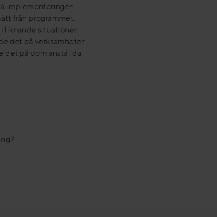
ta implementeringen.
ätt från programmet.
 i liknande situationer.
ade det på verksamheten.
e det på dom anställda.
ing?