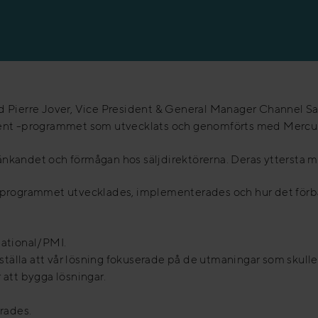
r med Pierre Jover, Vice President & General Manager Channel
t -programmet som utvecklats och genomförts med Mercuri 
andet och förmågan hos säljdirektörerna. Deras yttersta mål ä
r programmet utvecklades, implementerades och hur det förb
national/PMI.
rställa att vår lösning fokuserade på de utmaningar som skulle 
 att bygga lösningar.
rades.