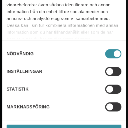
vidarebefordrar även sådana identifierare och annan
en hållbar säljstrategi
information från din enhet till de sociala medier och
Bygg en framgångsrik säljorganisation
annons- och analysföretag som vi samarbetar med.
Dessa kan i sin tur kombinera informationen med annan
med hjälp av forskningsbaserade
information som du har tillhandahållit eller som de har
insikter.
samlat in när du har använt deras tjänster.
Samtyckesval
NÖDVÄNDIG
INSTÄLLNINGAR
Utveckla din organisation
STATISTIK
MARKNADSFÖRING
Du är i gott sällskap