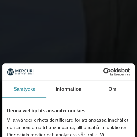
Samtycke
Information
Om
Denna webbplats använder cookies
Vi använder enhetsidentifierare för att anpassa innehållet
och annonserna till användarna, tillhandahålla funktioner
Vi hjälper dig att nå
för sociala medier och analysera vår trafik. Vi