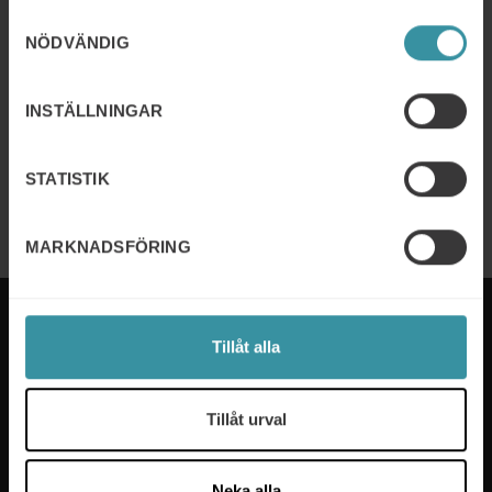
21/10/2026 - 22/10/2026
Samtyckesval
Key Account Management
NÖDVÄNDIG
Läs mer
INSTÄLLNINGAR
07/04/2026 - 08/06/2026
UL – Utvecklande ledarskap
STATISTIK
Läs mer
MARKNADSFÖRING
Tillåt alla
Mercuri International är experterna på sälj- och
Tillåt urval
ledarskapsutbildning som hjälper företag i över 50
länder. Vi tar fram utbildningsprogram som passar
våra kunders specifika behov och våra experter ser
Neka alla