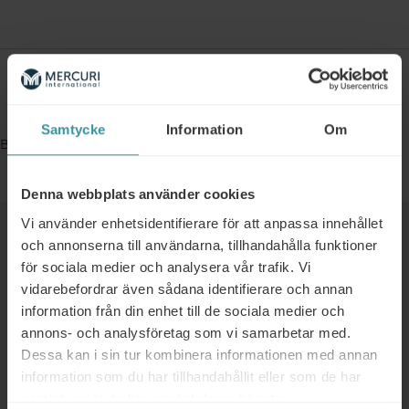
Bokningsinformation
Samtycke
Information
Om
Bookings are closed for this event.
Denna webbplats använder cookies
Vi använder enhetsidentifierare för att anpassa innehållet
Liknande
och annonserna till användarna, tillhandahålla funktioner
för sociala medier och analysera vår trafik. Vi
vidarebefordrar även sådana identifierare och annan
01/01/2025 - 31/12/2025
information från din enhet till de sociala medier och
Kostnadsfri workshop för er
annons- och analysföretag som vi samarbetar med.
ledningsgrupp
Dessa kan i sin tur kombinera informationen med annan
Läs mer
information som du har tillhandahållit eller som de har
samlat in när du har använt deras tjänster.