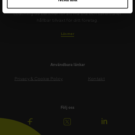
till att nya färdigheter implementeras på ett effektivt
sätt. Vi ger dina medarbetare det stöd och den
coaching de behöver för att må bra och säkerställer
hållbar tillväxt för ditt företag.
Läs mer
Användbara länkar
Privacy & Cookie Policy
Kontakt
Följ oss