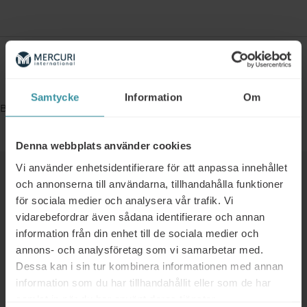
Bokningsinformation
Samtycke
Information
Om
Bookings are closed for this event.
Denna webbplats använder cookies
Vi använder enhetsidentifierare för att anpassa innehållet
Liknande
och annonserna till användarna, tillhandahålla funktioner
för sociala medier och analysera vår trafik. Vi
vidarebefordrar även sådana identifierare och annan
01/01/2025 - 31/12/2025
information från din enhet till de sociala medier och
Kostnadsfri workshop för er
annons- och analysföretag som vi samarbetar med.
ledningsgrupp
Dessa kan i sin tur kombinera informationen med annan
Läs mer
information som du har tillhandahållit eller som de har
samlat in när du har använt deras tjänster.