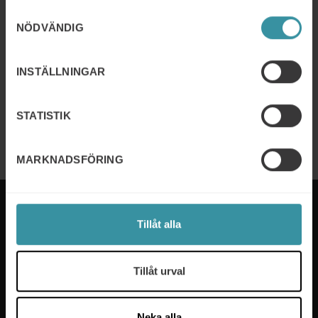
21/10/2026 - 22/10/2026
Samtyckesval
Key Account Management
NÖDVÄNDIG
Läs mer
INSTÄLLNINGAR
07/04/2026 - 08/06/2026
UL – Utvecklande ledarskap
STATISTIK
Läs mer
MARKNADSFÖRING
Tillåt alla
Mercuri International är experterna på sälj- och
Tillåt urval
ledarskapsutbildning som hjälper företag i över 50
länder. Vi tar fram utbildningsprogram som passar
våra kunders specifika behov och våra experter ser
Neka alla