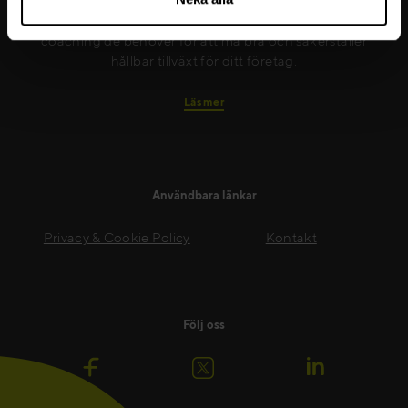
till att nya färdigheter implementeras på ett effektivt
sätt. Vi ger dina medarbetare det stöd och den
coaching de behöver för att må bra och säkerställer
hållbar tillväxt för ditt företag.
Läs mer
Användbara länkar
Privacy & Cookie Policy
Kontakt
Följ oss