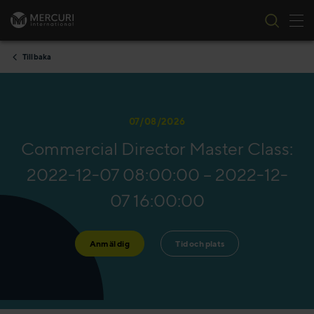
Tog
Skip to content
Tillbaka
07/08/2026
Commercial Director Master Class:
2022-12-07 08:00:00 – 2022-12-
07 16:00:00
Anmäl dig
Tid och plats