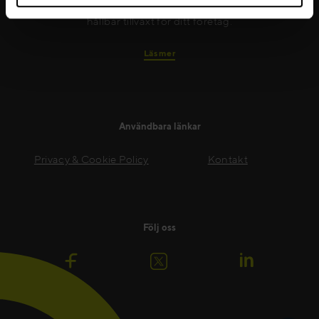
coaching de behöver för att må bra och säkerställer
hållbar tillväxt för ditt företag.
Läs mer
Användbara länkar
Privacy & Cookie Policy
Kontakt
Följ oss