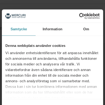
Bokningsinformation
Bookings are closed for this event.
Samtycke
Information
Om
Denna webbplats använder cookies
Liknande
Vi använder enhetsidentifierare för att anpassa innehållet
och annonserna till användarna, tillhandahålla funktioner
för sociala medier och analysera vår trafik. Vi
vidarebefordrar även sådana identifierare och annan
01/01/2025 - 31/12/2025
Kostnadsfri workshop för er
information från din enhet till de sociala medier och
ledningsgrupp
annons- och analysföretag som vi samarbetar med.
Dessa kan i sin tur kombinera informationen med annan
Läs mer
information som du har tillhandahållit eller som de har
samlat in när du har använt deras tjänster.
21/10/2026 - 22/10/2026
Key Account Management