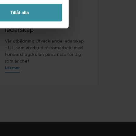
07/04/2026 - 08/06/2026
Tillåt alla
UL – Utvecklande
ledarskap
Vår utbildning Utvecklande ledarskap
– UL, som vi erbjuder i samarbete med
Försvarshögskolan passar bra för dig
som är chef
Läs mer