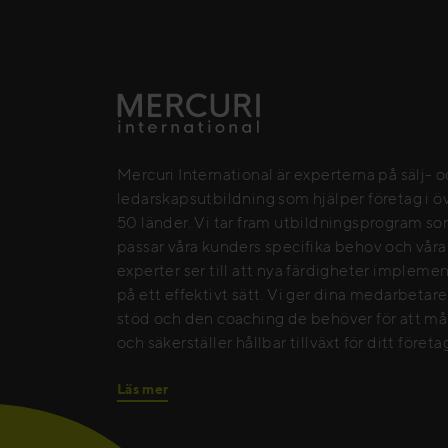
Mercuri International är experterna på sälj- 
ledarskapsutbildning som hjälper företag i ö
50 länder. Vi tar fram utbildningsprogram s
passar våra kunders specifika behov och våra
experter ser till att nya färdigheter impleme
på ett effektivt sätt. Vi ger dina medarbetar
stöd och den coaching de behöver för att må
och säkerställer hållbar tillväxt för ditt företa
Läs mer