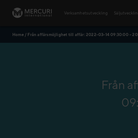
Skip to content
Verksamhetsutveckling
Säljutveckli
Home
/
Från affärsmöjlighet till affär: 2022-03-14 09:30:00 – 2
Öppna utbildningar
Säljutbildningar
Ledarskapsutbildningar
Från af
09