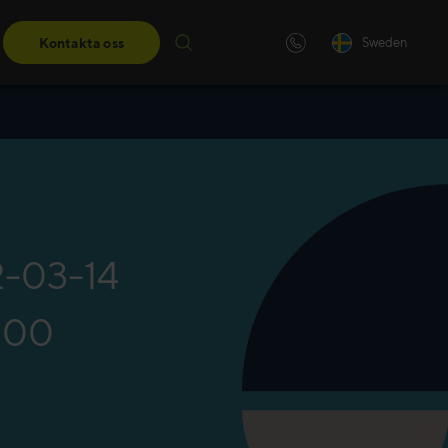
Kontakta oss
Sweden
ngar
darskapsutbildningar får du de
eter du behöver för att ta nästa
22-03-14
:00