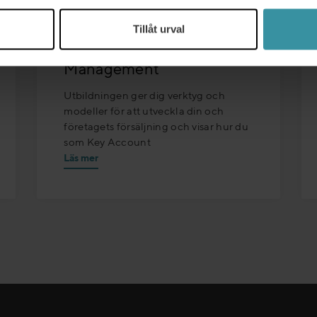
21/10/2026 - 22/10/2026
Tillåt urval
Key Account
Management
Utbildningen ger dig verktyg och
modeller för att utveckla din och
företagets försäljning och visar hur du
som Key Account
Läs mer