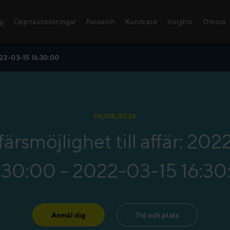
ng
Öppna utbildningar
Research
Kundcase
Insights
Om oss
022-03-15 16:30:00
Öppna utbildni
Med våra sälj- och le
06/08/2026
kunskaper och färdigh
färsmöjlighet till affär: 20
steg mot framgång!
Hitta din utbildning!
:30:00 – 2022-03-15 16:30
Anmäl dig
Tid och plats