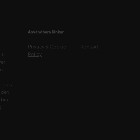
Användbara länkar
Privacy & Cookie
Kontakt
Policy
och
ver
om
nteras
e det
 bra
g.