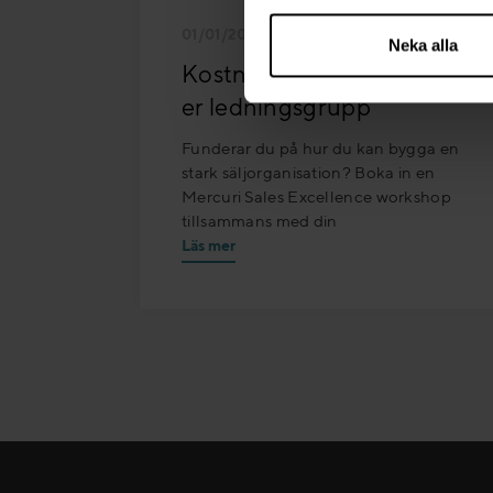
01/01/2025 - 31/12/2025
Neka alla
Kostnadsfri workshop för
er ledningsgrupp
Funderar du på hur du kan bygga en
stark säljorganisation? Boka in en
Mercuri Sales Excellence workshop
tillsammans med din
Läs mer