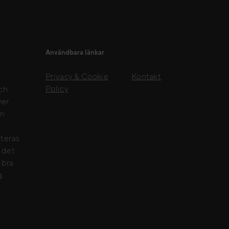
Användbara länkar
Privacy & Cookie
Kontakt
Policy
och
ver
om
nteras
e det
 bra
g.