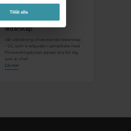
07/04/2026 - 08/06/2026
Tillåt alla
UL – Utvecklande
ledarskap
Vår utbildning Utvecklande ledarskap
– UL, som vi erbjuder i samarbete med
Försvarshögskolan passar bra för dig
som är chef
Läs mer