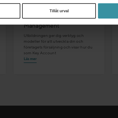
21/10/2026 - 22/10/2026
Tillåt urval
Key Account
Management
Utbildningen ger dig verktyg och
modeller för att utveckla din och
företagets försäljning och visar hur du
som Key Account
Läs mer