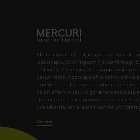
Mercuri International är experterna på sälj- 
ledarskapsutbildning som hjälper företag i ö
50 länder. Vi tar fram utbildningsprogram s
passar våra kunders specifika behov och våra
experter ser till att nya färdigheter impleme
på ett effektivt sätt. Vi ger dina medarbetar
stöd och den coaching de behöver för att må
och säkerställer hållbar tillväxt för ditt företa
Läs mer