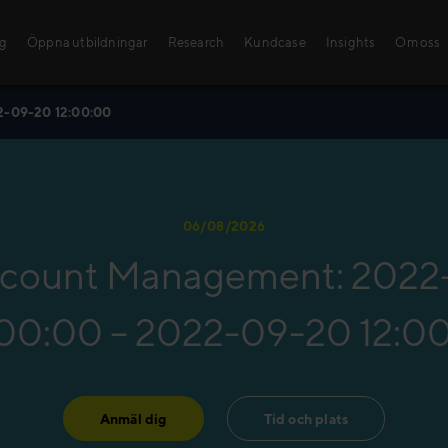
ng
Öppna utbildningar
Research
Kundcase
Insights
Om oss
2-09-20 12:00:00
Öppna utbildni
Med våra sälj- och le
06/08/2026
kunskaper och färdigh
ccount Management: 2022
steg mot framgång!
Hitta din utbildning!
00:00 – 2022-09-20 12:0
Anmäl dig
Tid och plats