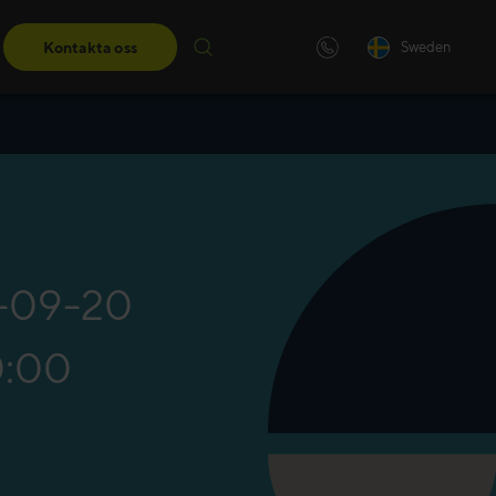
Kontakta oss
Sweden
ngar
darskapsutbildningar får du de
eter du behöver för att ta nästa
-09-20
0:00