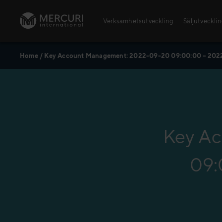
Skip to content
Verksamhetsutveckling
Säljutveckli
Home
/
Key Account Management: 2022-09-20 09:00:00 – 202
Öppna utbildningar
Säljutbildningar
Ledarskapsutbildningar
Key A
09: