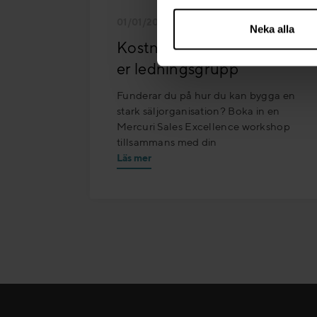
01/01/2025 - 31/12/2025
Neka alla
Kostnadsfri workshop för
er ledningsgrupp
Funderar du på hur du kan bygga en
stark säljorganisation? Boka in en
Mercuri Sales Excellence workshop
tillsammans med din
Läs mer