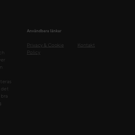
Användbara länkar
Privacy & Cookie
Kontakt
Policy
och
ver
om
nteras
e det
 bra
g.