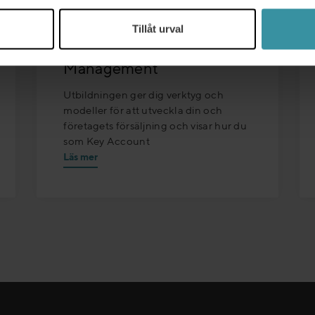
21/10/2026 - 22/10/2026
Tillåt urval
Key Account
Management
Utbildningen ger dig verktyg och
modeller för att utveckla din och
företagets försäljning och visar hur du
som Key Account
Läs mer