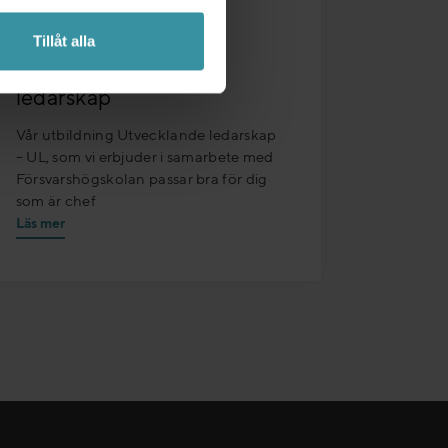
07/04/2026 - 08/06/2026
Tillåt alla
UL – Utvecklande
ledarskap
Vår utbildning Utvecklande ledarskap
– UL, som vi erbjuder i samarbete med
Försvarshögskolan passar bra för dig
som är chef
Läs mer