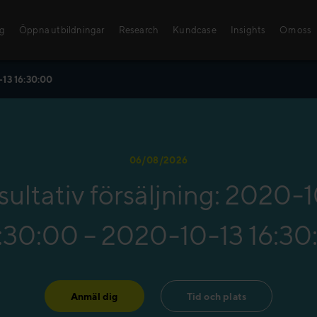
ng
Öppna utbildningar
Research
Kundcase
Insights
Om oss
-13 16:30:00
Öppna utbildni
Med våra sälj- och le
06/08/2026
kunskaper och färdigh
ultativ försäljning: 2020-
steg mot framgång!
Hitta din utbildning!
:30:00 – 2020-10-13 16:30
Anmäl dig
Tid och plats