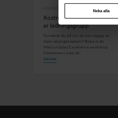
01/01/2025 - 31/12/2025
Neka alla
Kostnadsfri workshop för
er ledningsgrupp
Funderar du på hur du kan bygga en
stark säljorganisation? Boka in en
Mercuri Sales Excellence workshop
tillsammans med din
Läs mer