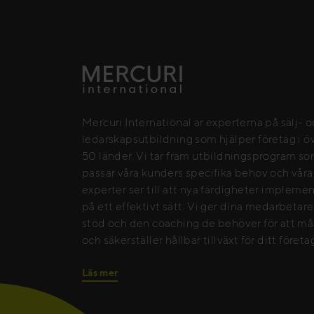
Mercuri International är experterna på sälj- 
ledarskapsutbildning som hjälper företag i ö
50 länder. Vi tar fram utbildningsprogram s
passar våra kunders specifika behov och våra
experter ser till att nya färdigheter impleme
på ett effektivt sätt. Vi ger dina medarbetar
stöd och den coaching de behöver för att må
och säkerställer hållbar tillväxt för ditt företa
Läs mer