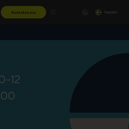
Kontakta oss
Sweden
ngar
darskapsutbildningar får du de
eter du behöver för att ta nästa
10-12
:00