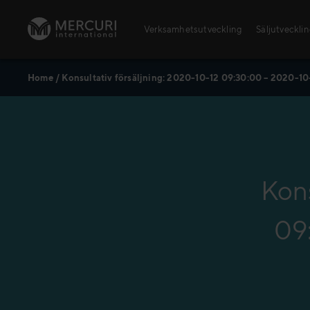
Skip to content
Verksamhetsutveckling
Säljutveckli
Home
/
Konsultativ försäljning: 2020-10-12 09:30:00 – 2020-10
Öppna utbildningar
Säljutbildningar
Ledarskapsutbildningar
Kons
09