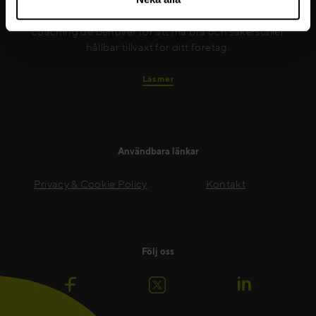
till att nya färdigheter implementeras på ett effektivt
sätt. Vi ger dina medarbetare det stöd och den
coaching de behöver för att må bra och säkerställer
hållbar tillväxt för ditt företag.
Läs mer
Användbara länkar
Privacy & Cookie Policy
Kontakt
Följ oss