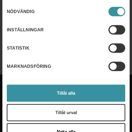
21/10/2026 - 22/10/2026
Samtyckesval
Key Account Management
NÖDVÄNDIG
Läs mer
INSTÄLLNINGAR
07/04/2026 - 08/06/2026
UL – Utvecklande ledarskap
STATISTIK
Läs mer
MARKNADSFÖRING
Tillåt alla
Mercuri International är experterna på sälj- och
Tillåt urval
ledarskapsutbildning som hjälper företag i över 50
länder. Vi tar fram utbildningsprogram som passar
våra kunders specifika behov och våra experter ser
Neka alla