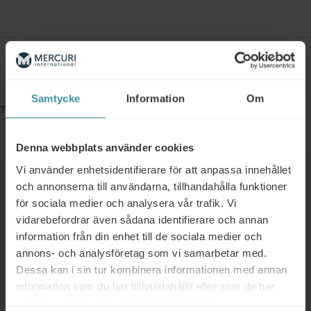
Bokningsinformation
Samtycke
Information
Om
This event is fully booked.
Denna webbplats använder cookies
Vi använder enhetsidentifierare för att anpassa innehållet
Liknande
och annonserna till användarna, tillhandahålla funktioner
för sociala medier och analysera vår trafik. Vi
vidarebefordrar även sådana identifierare och annan
01/01/2025 - 31/12/2025
information från din enhet till de sociala medier och
Kostnadsfri workshop för er
annons- och analysföretag som vi samarbetar med.
ledningsgrupp
Dessa kan i sin tur kombinera informationen med annan
Läs mer
information som du har tillhandahållit eller som de har
samlat in när du har använt deras tjänster.