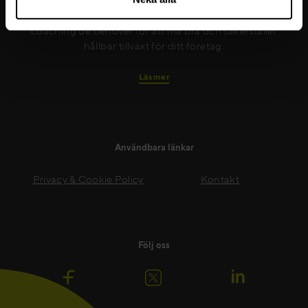
till att nya färdigheter implementeras på ett effektivt
sätt. Vi ger dina medarbetare det stöd och den
coaching de behöver för att må bra och säkerställer
hållbar tillväxt för ditt företag.
Läs mer
Användbara länkar
Privacy & Cookie Policy
Kontakt
Följ oss