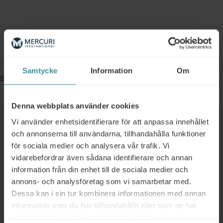
Bokningsinformation
Samtycke
Information
Om
Bookings are closed for this event.
Denna webbplats använder cookies
Vi använder enhetsidentifierare för att anpassa innehållet
Liknande
och annonserna till användarna, tillhandahålla funktioner
för sociala medier och analysera vår trafik. Vi
vidarebefordrar även sådana identifierare och annan
01/01/2025 - 31/12/2025
information från din enhet till de sociala medier och
Kostnadsfri workshop för er
annons- och analysföretag som vi samarbetar med.
ledningsgrupp
Dessa kan i sin tur kombinera informationen med annan
Läs mer
information som du har tillhandahållit eller som de har
samlat in när du har använt deras tjänster.