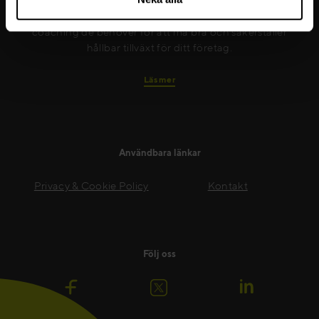
till att nya färdigheter implementeras på ett effektivt
sätt. Vi ger dina medarbetare det stöd och den
coaching de behöver för att må bra och säkerställer
hållbar tillväxt för ditt företag.
Läs mer
Användbara länkar
Privacy & Cookie Policy
Kontakt
Följ oss