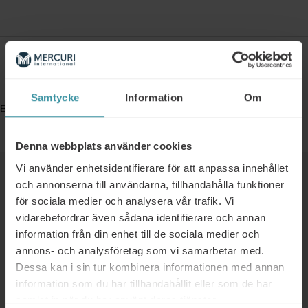
Bokningsinformation
Samtycke
Information
Om
Bookings are closed for this event.
Denna webbplats använder cookies
Vi använder enhetsidentifierare för att anpassa innehållet
Liknande
och annonserna till användarna, tillhandahålla funktioner
för sociala medier och analysera vår trafik. Vi
vidarebefordrar även sådana identifierare och annan
01/01/2025 - 31/12/2025
information från din enhet till de sociala medier och
Kostnadsfri workshop för er
annons- och analysföretag som vi samarbetar med.
ledningsgrupp
Dessa kan i sin tur kombinera informationen med annan
Läs mer
information som du har tillhandahållit eller som de har
samlat in när du har använt deras tjänster.