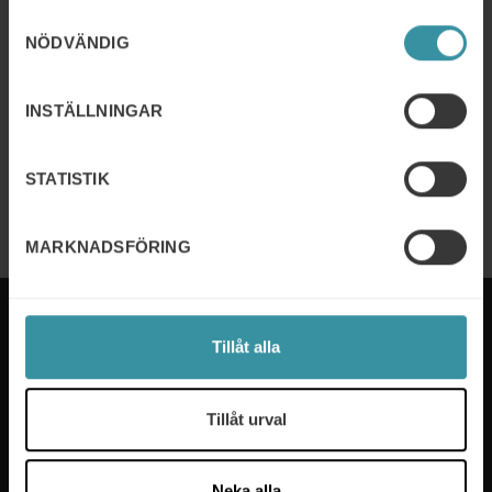
21/10/2026 - 22/10/2026
Samtyckesval
Key Account Management
NÖDVÄNDIG
Läs mer
INSTÄLLNINGAR
07/04/2026 - 08/06/2026
UL – Utvecklande ledarskap
STATISTIK
Läs mer
MARKNADSFÖRING
Tillåt alla
Mercuri International är experterna på sälj- och
Tillåt urval
ledarskapsutbildning som hjälper företag i över 50
länder. Vi tar fram utbildningsprogram som passar
våra kunders specifika behov och våra experter ser
Neka alla