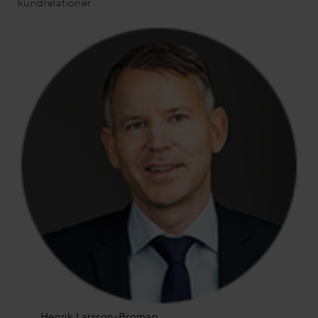
kundrelationer.
Henrik Larsson-Broman