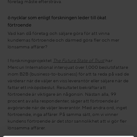
företag måste eftersträva.
6 nycklar som enligt forskningen leder till ökat
förtroende
Vad kan då företag och säljare göra för att vinna
kundernas förtroende och därmed göra fler och mer
lönsamma affärer?
I forskningsprojektet
The Future State of Trust
har
Mercuri International intervjuat över 1,000 beslutsfattare
inom B2B (business-to-business) för att ta reda på vad de
värderar när de väljer en viss leverantör eller säljare när de
fattar ett inköpsbeslut. Resultatet bekräftar att
förtroende är viktigare än någonsin. Nästan alla, 99
procent av alla respondenter, säger att förtroende är
avgörande när de väljer leverantör. Med andra ord, inget
förtroende, inga affärer. På samma sätt, om vi vinner
kundens förtroende är det stor sannolikhet att vi gör fler
lönsamma affärer.