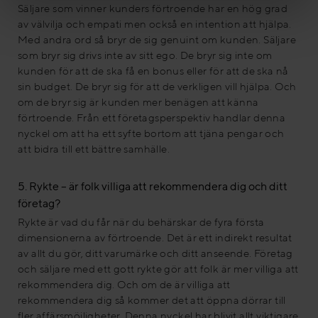
Säljare som vinner kunders förtroende har en hög grad
av välvilja och empati men också en intention att hjälpa.
Med andra ord så bryr de sig genuint om kunden. Säljare
som bryr sig drivs inte av sitt ego. De bryr sig inte om
kunden för att de ska få en bonus eller för att de ska nå
sin budget. De bryr sig för att de verkligen vill hjälpa. Och
om de bryr sig är kunden mer benägen att känna
förtroende. Från ett företagsperspektiv handlar denna
nyckel om att ha ett syfte bortom att tjäna pengar och
att bidra till ett bättre samhälle.
5. Rykte – är folk villiga att rekommendera dig och ditt
företag?
Rykte är vad du får när du behärskar de fyra första
dimensionerna av förtroende. Det är ett indirekt resultat
av allt du gör, ditt varumärke och ditt anseende. Företag
och säljare med ett gott rykte gör att folk är mer villiga att
rekommendera dig. Och om de är villiga att
rekommendera dig så kommer det att öppna dörrar till
fler affärsmöjligheter. Denna nyckel har blivit allt viktigare