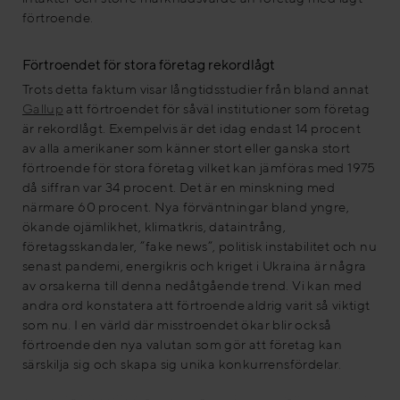
förtroende.
Förtroendet för stora företag rekordlågt
Trots detta faktum visar långtidsstudier från bland annat
Gallup
att förtroendet för såväl institutioner som företag
är rekordlågt. Exempelvis är det idag endast 14 procent
av alla amerikaner som känner stort eller ganska stort
förtroende för stora företag vilket kan jämföras med 1975
då siffran var 34 procent. Det är en minskning med
närmare 60 procent. Nya förväntningar bland yngre,
ökande ojämlikhet, klimatkris, dataintrång,
företagsskandaler, ”fake news”, politisk instabilitet och nu
senast pandemi, energikris och kriget i Ukraina är några
av orsakerna till denna nedåtgående trend. Vi kan med
andra ord konstatera att förtroende aldrig varit så viktigt
som nu. I en värld där misstroendet ökar blir också
förtroende den nya valutan som gör att företag kan
särskilja sig och skapa sig unika konkurrensfördelar.