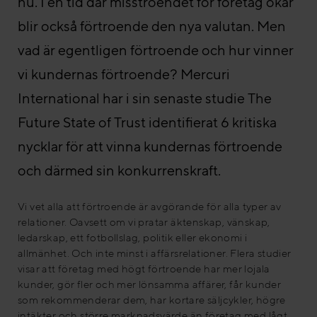
nu. I en tid där misstroendet för företag ökar
blir också förtroende den nya valutan. Men
vad är egentligen förtroende och hur vinner
vi kundernas förtroende? Mercuri
International har i sin senaste studie The
Future State of Trust identifierat 6 kritiska
nycklar för att vinna kundernas förtroende
och därmed sin konkurrenskraft.
Vi vet alla att förtroende är avgörande för alla typer av
relationer. Oavsett om vi pratar äktenskap, vänskap,
ledarskap, ett fotbollslag, politik eller ekonomi i
allmänhet. Och inte minst i affärsrelationer. Flera studier
visar att företag med högt förtroende har mer lojala
kunder, gör fler och mer lönsamma affärer, får kunder
som rekommenderar dem, har kortare säljcykler, högre
intäkter och större marknadsvärde än företag med lågt