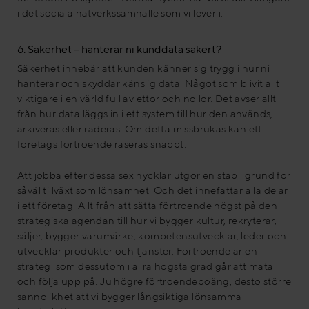
i det sociala nätverkssamhälle som vi lever i.
6. Säkerhet – hanterar ni kunddata säkert?
Säkerhet innebär att kunden känner sig trygg i hur ni
hanterar och skyddar känslig data. Något som blivit allt
viktigare i en värld full av ettor och nollor. Det avser allt
från hur data läggs in i ett system till hur den används,
arkiveras eller raderas. Om detta missbrukas kan ett
företags förtroende raseras snabbt.
Att jobba efter dessa sex nycklar utgör en stabil grund för
såväl tillväxt som lönsamhet. Och det innefattar alla delar
i ett företag. Allt från att sätta förtroende högst på den
strategiska agendan till hur vi bygger kultur, rekryterar,
säljer, bygger varumärke, kompetensutvecklar, leder och
utvecklar produkter och tjänster. Förtroende är en
strategi som dessutom i allra högsta grad går att mäta
och följa upp på. Ju högre förtroendepoäng, desto större
sannolikhet att vi bygger långsiktiga lönsamma