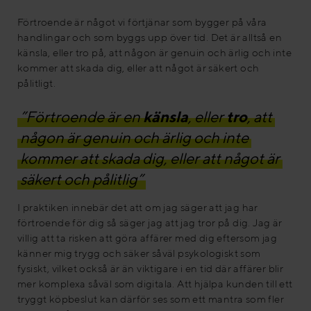
Förtroende är något vi förtjänar som bygger på våra
handlingar och som byggs upp över tid. Det är alltså en
känsla, eller tro på, att någon är genuin och ärlig och inte
kommer att skada dig, eller att något är säkert och
pålitligt.
”Förtroende är en
känsla
, eller
tro
, att
någon är genuin och ärlig och inte
kommer att skada dig, eller att något är
säkert och pålitlig”
I praktiken innebär det att om jag säger att jag har
förtroende för dig så säger jag att jag tror på dig. Jag är
villig att ta risken att göra affärer med dig eftersom jag
känner mig trygg och säker såväl psykologiskt som
fysiskt, vilket också är än viktigare i en tid där affärer blir
mer komplexa såväl som digitala. Att hjälpa kunden till ett
tryggt köpbeslut kan därför ses som ett mantra som fler