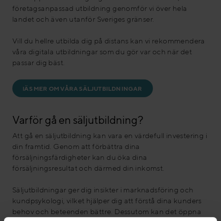
företagsanpassad utbildning genomför vi över hela
landet och även utanför Sveriges gränser.
Vill du hellre utbilda dig på distans kan vi rekommendera
våra digitala utbildningar som du gör var och när det
passar dig bäst.
lÄS MER OM VÅRA SÄLJUTBILDNINGAR
Varför gå en säljutbildning?
Att gå en säljutbildning kan vara en värdefull investering i
din framtid. Genom att förbättra dina
försäljningsfärdigheter kan du öka dina
försäljningsresultat och därmed din inkomst.
Säljutbildningar ger dig insikter i marknadsföring och
kundpsykologi, vilket hjälper dig att förstå dina kunders
behov och beteenden bättre. Dessutom kan det öppna