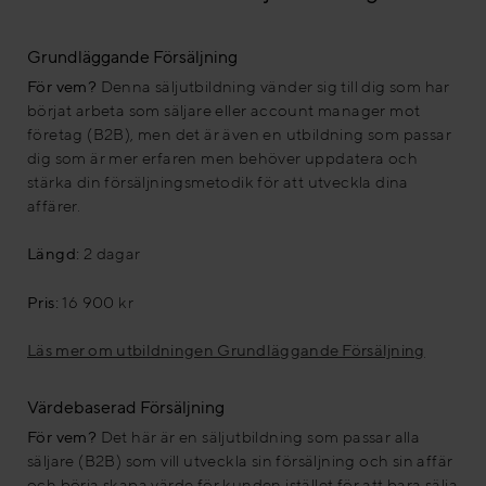
Grundläggande Försäljning
För vem?
Denna säljutbildning vänder sig till dig som har
börjat arbeta som säljare eller account manager mot
företag (B2B), men det är även en utbildning som passar
dig som är mer erfaren men behöver uppdatera och
stärka din försäljningsmetodik för att utveckla dina
affärer.
Längd:
2 dagar
Pris:
16 900 kr
Läs mer om utbildningen Grundläggande Försäljning
Värdebaserad Försäljning
För vem?
Det här är en säljutbildning som passar alla
säljare (B2B) som vill utveckla sin försäljning och sin affär
och börja skapa värde för kunden istället för att bara sälja