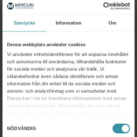
dörrar till nya karriärmöjligheter och bidra till din
professionella utveckling.
Självförtroende är en viktig komponent inom försäljning,
Samtycke
Information
Om
och en säljutbildning ger dig nödvändiga verktyg för att
känna dig mer självsäker i din roll. Det håller dig också
uppdaterad om de senaste trenderna och teknikerna
Denna webbplats använder cookies
inom försäljning, vilket är avgörande för att anpassa dig
Vi använder enhetsidentifierare för att anpassa innehållet
till förändrade marknadsförhållanden.
och annonserna till användarna, tillhandahålla funktioner
Oavsett om du är ny inom försäljning eller en erfaren
för sociala medier och analysera vår trafik. Vi
säljare, eller om du planerar att vara egen företagare, kan
vidarebefordrar även sådana identifierare och annan
kursen ge dig de färdigheter och kunskaper du behöver
information från din enhet till de sociala medier och
för att nå framgång inom försäljning och
annons- och analysföretag som vi samarbetar med.
marknadsföring.
Dessa kan i sin tur kombinera informationen med annan
information som du har tillhandahållit eller som de har
Det är en investering i din framtid och en väg till att
samlat in när du har använt deras tjänster.
uppnå dina karriärmål.
Samtyckesval
NÖDVÄNDIG