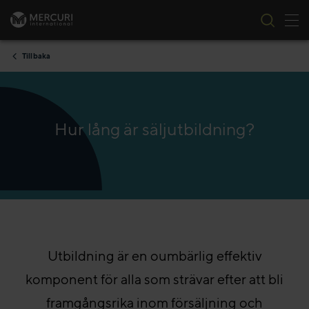
Tog
Skip to content
Tillbaka
Hur lång är säljutbildning?
Utbildning är en oumbärlig effektiv
komponent för alla som strävar efter att bli
framgångsrika inom försäljning och