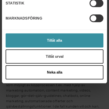
STATISTIK
MARKNADSFÖRING
Tillåt alla
Figur 2: Sambandet mellan olika framgångsfaktorer och säljlogiker.
De framgångsfaktorer
och de samband som illustreras i
Tillåt urval
figuren ovan vilar på en stadig empirisk grund.
I
transaktionell försäljning
handlar det om att nyttja alla
teknologiska möjligheter för att göra det så enkelt och
Neka alla
tidseffektivt som möjligt för kunden att köpa. Det
handlar helt enkelt om att automatisera så många delar
som möjligt av köpprocessen t.ex. med hjälp av
marketing automation, content marketing, videos,
bloggar, gör-det-själv-guidelines, chatbots, online
marketing, automatiserade offerter och
självbeställningsfunktioner. I de fall kunden vill och kan,