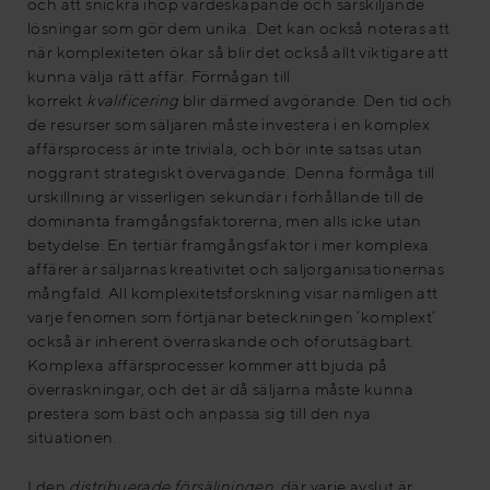
och att snickra ihop värdeskapande och särskiljande
lösningar som gör dem unika. Det kan också noteras att
när komplexiteten ökar så blir det också allt viktigare att
kunna välja rätt affär. Förmågan till
korrekt
kvalificering
blir därmed avgörande. Den tid och
de resurser som säljaren måste investera i en komplex
affärsprocess är inte triviala, och bör inte satsas utan
noggrant strategiskt övervägande. Denna förmåga till
urskillning är visserligen sekundär i förhållande till de
dominanta framgångsfaktorerna, men alls icke utan
betydelse. En tertiär framgångsfaktor i mer komplexa
affärer är säljarnas kreativitet och säljorganisationernas
mångfald. All komplexitetsforskning visar nämligen att
varje fenomen som förtjänar beteckningen ’komplext’
också är inherent överraskande och oförutsägbart.
Komplexa affärsprocesser kommer att bjuda på
överraskningar, och det är då säljarna måste kunna
prestera som bäst och anpassa sig till den nya
situationen.
I den
distribuerade försäljningen
, där varje avslut är