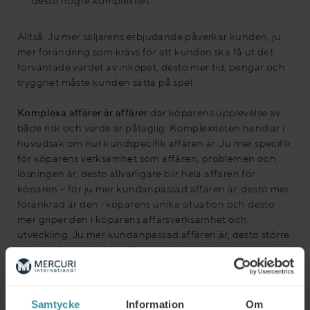
desto högre komplexitet.
Alltså. Ju mer säljarens erbjudande påverkar kunden, ju
mer förändring som krävs för att kunden ska få ut det
förväntade värdet av inköpet, desto mer tid, pengar och
trygghet måste kunden sätta på spel.
Komplexa affärer är affärer
där köparens upplevelse av
både risk och värde är påtaglig. Komplexiteten handlar i
huvudsak om hur kundspecifik affären är. Ju mer specifik
för köparens verksamhet som affären, problemen och
lösningen är, desto allvarligare blir hela affären för
köparen – för ju mer kundanpassad affären är, desto mer
förankrad är den i köparens unika situation och desto
mer griper den i köparens affärsverksamhet och
utveckling. Ju mer kundanpassad affären är, desto större
och mer komplex blir säljarens arbetsinsats – det blir er
orosmoment och andra faktorer att väga in; fler personer
måste tillfrågas om och ge synpunkter eller
godkännande på olika komponenter i affären; fler
Samtycke
Information
Om