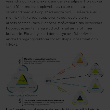
varandra och komplexa lösningar ska säljas in höjs också
taket för kundens upplevelse av risker och insatser i
samband med ett köp. Med andra ord, ju svårare eller ju
mer riskfyllt kunden upplever köpet, desto större
arbetsinsatser krävs. Fler beslutspåverkare ska involveras,
köpprocessen tar längre tid och insatserna blir mer
krävande. För att lyckas i denna typ av affär krävs helt
andra framgångsfaktorer för att skapa lönsamhet och
tillväxt.
Figur 1: Polarisering mellan å ena sidan komplex/distribuerad köplogik där