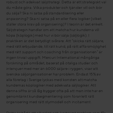
robust och adekvat säljstrategi. Detta är ett strategiskt val
du måste göra. Vilka produkter och tjänster vill och bör
du sälja? Ska ni satsa på standardisering eller
anpassning? Ska ni satsa på en eller flera logiker (vilket
ställer stora krav på organisering)? I teorin är det enkelt.
Säljstrategin handlar om att matcha hur kunderna vill
köpa (köplogik) med hur vi bör sälja (säljlogik). I
praktiken är det betydligt svårare. Att ”skicka rätt säljare,
med rätt erbjudande, till rätt kund, på rätt affärsmöjlighet
med rätt support och coaching från organisationen” är
ingen trivial uppgift. Mercuri International mångåriga
forskning på området, baserat på otaliga studier och
intervjuer med mer än 6000 säljare i ryggen, visar att
svenska säljorganisationer har problem. Endast 15% av
alla företag i Sverige lyckas med konsten att matcha
kundernas köplogiker med adekvata säljlogiker. Att
denna siffra är så låg bygger ofta på att man inte har en
genomtänkt kundsegmentering som föranlett rätt
organisering med rätt styrmodell och incitament.
Detta är både ett allvarligt och kostsamt problem som får