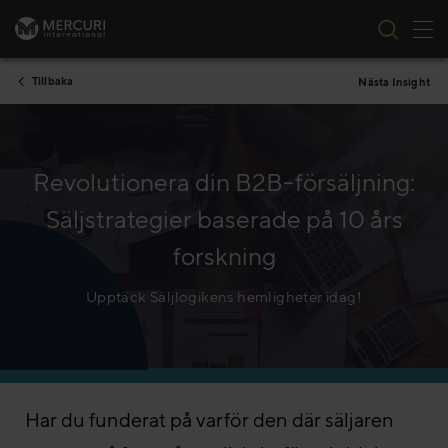
Tog
Skip to content
Tillbaka
Nästa Insight
Revolutionera din B2B-försäljning:
Säljstrategier baserade på 10 års
forskning
Upptäck Säljlogikens hemligheter idag!
Har du funderat på varför den där säljaren