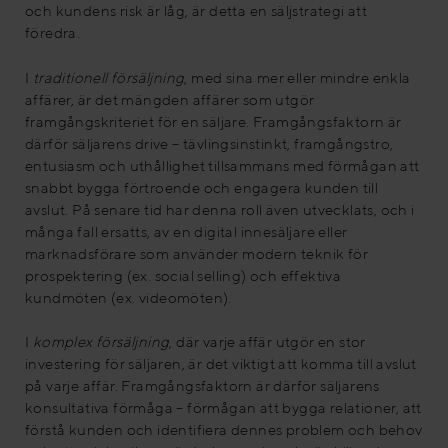
och kundens risk är låg, är detta en säljstrategi att
föredra.
I
traditionell försäljning
, med sina mer eller mindre enkla
affärer, är det mängden affärer som utgör
framgångskriteriet för en säljare. Framgångsfaktorn är
därför säljarens drive – tävlingsinstinkt, framgångstro,
entusiasm och uthållighet tillsammans med förmågan att
snabbt bygga förtroende och engagera kunden till
avslut. På senare tid har denna roll även utvecklats, och i
många fall ersatts, av en digital innesäljare eller
marknadsförare som använder modern teknik för
prospektering (ex. social selling) och effektiva
kundmöten (ex. videomöten).
I
komplex försäljning
, där varje affär utgör en stor
investering för säljaren, är det viktigt att komma till avslut
på varje affär. Framgångsfaktorn är därför säljarens
konsultativa förmåga – förmågan att bygga relationer, att
förstå kunden och identifiera dennes problem och behov