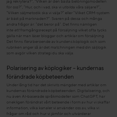
jag rekrytera?”, ”Vilken är den bästa belöningsmodellen
för oss?”, ”Hur, och i vad, ska vi utbilda våra säljare?”,
”Vilken säljmetodik ska vi välja?” eller ”Vilket CRM-system
är bäst på marknaden?”. Svaren på dessa och många
andra frågor är: ”det beror på”. Det finns nämligen
inte
ett
framgångsrecept på försäljning vilket ofta tycks
gälla när man läser bloggar och artiklar om försäljning.
Det finns
flera
beroende av kundens köplogik och som
rubriken anger så är det matchningen med din säljlogik
som avgör vilken strategi du ska välja.
Polarisering av köplogiker – kundernas
förändrade köpbeteenden
Under lång tid har det skrivits mängder med artiklar om
kundernas förändrade köpbeteenden. Digitalisering, och
nu även AI-baserade språkmodeller som ChatGPT, har
onekligen förändrat vårt beteende i form av hur vi skaffar
information, vilka kanaler vi använder oss av, vilka vi
frågar om råd och hur vi jämför och utvärderar