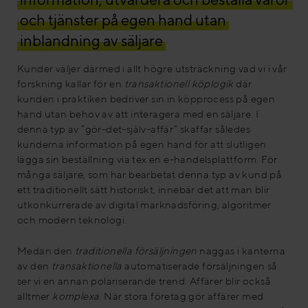
och tjänster på egen hand utan
inblandning av säljare
Kunder väljer därmed i allt högre utsträckning vad vi i vår
forskning kallar för en
transaktionell köplogik
där
kunden i praktiken bedriver sin in köpprocess på egen
hand utan behov av att interagera med en säljare. I
denna typ av ”gör-det-själv-affär” skaffar således
kunderna information på egen hand för att slutligen
lägga sin beställning via tex en e-handelsplattform. För
många säljare, som har bearbetat denna typ av kund på
ett traditionellt sätt historiskt, innebär det att man blir
utkonkurrerade av digital marknadsföring, algoritmer
och modern teknologi.
Medan den
traditionella försäljningen
naggas i kanterna
av den
transaktionella
automatiserade försäljningen så
ser vi en annan polariserande trend. Affärer blir också
alltmer
komplexa
. När stora företag gör affärer med