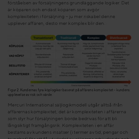
förståelsen av försäljningens grundläggande logiker. Det
är köparen och endast köparen som avgör
komplexiteten i försäljning – ju mer riskabel denne
upplever affären, desto mer komplex blir den.
Figur 2. Kundernas fyra köplogiker baserat på affärens komplexitet – kundens
upplevelse av risk och värde.
Mercuri International säljlogikmodell utgår alltså ifrån
affärernas komplexitet; det är komplexiteten i affärerna
som styr hur försäljningen borde bedrivas för att bli
långsiktigt framgångsrik. Komplexiteten i en affär
bestäms av kundens insatser (i termer av tid, pengar och
trygghet) för att få ut värdet av säljarens erbjudande och