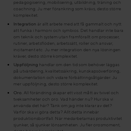
pedagogisering, mobilisering, utbildning, träning och
coachning. Ju mer förankring som krävs, desto större
komplexitet.
Integration
är allt arbete med att få gammalt och nytt
att funka i harmoni och symbios. Det handlar inte bara
om teknik och system utan framförallt om processer,
rutiner, arbetsflöden, arbetssätt, roller och ansvar,
incitament etc. Ju mer integration den nya lösningen
kräver, desto större komplexitet.
Uppföljning
handlar om den tid som behöver läggas
på utvärdering, kvalitetssäkring, kunskapsöverföring,
dokumentation och vidare förbättringsåtgärder. Ju
mer uppföljning, desto större komplexitet.
Oro.
All förändring skapar ett visst mått av tvivel och
tveksamheter och oro. Vad händer nu? Hur ska vi
använda det här? Tänk om jag inte klarar av det?
Varför ska vi göra detta? Allt detta innebär
produktionsbortfall. När medarbetarnas produktivitet
sjunker, så sjunker lönsamheten. Ju fler orosmoment,