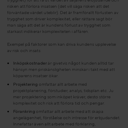
risken att förlora insatsen (det vill säga risken att det
förväntade värdet uteblir). Det är framförallt förlusten av
trygghet som driver komplexitet, eller rättare sagt bör
man säga att det är kundens förlust av trygghet som
starkast indikerar komplexiteten i affären.
Exempel på faktorer som kan driva kundens upplevelse
av risk och insats:
Inköpskostnader
är givetvis något kunden alltid tar
hänsyn men priskänsligheten minskar i takt med att
köparens insatser ökar.
Projektering
omfattar allt arbete med
projektplanering, förstudier, analys, tidsplan etc. Ju
mer projektering som inköpet kräver, desto större
komplexitet och risk att förlora tid och pengar.
Förankring
omfattar allt arbete med att skapa
angelägenhet, förståelse och intresse för erbjudandet.
Innefattar även allt arbete med förklaring,