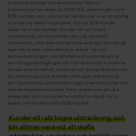
produkter, tjänster och leverantörer. Mercuri
International har sedan år 2000 följt utvecklingen inom
B2B-handeln och i synnerhet trenden där vi ser en kraftig
polarisering mellan köplogiker, dvs hur B2B-kunder
köper varor och tjänster. Kunder vill i allt högre
utsträckning, och blir alltmer vana vid, att skaffa
information, utvärdera och beställa varor och tjänster på
egen hand utan inblandning av säljare. Här har
teknikutvecklingen, möjligheterna till automatisering,
den tilltagande tillgången till information och kundernas
strävan efter enkelhet, snabbhet och prisvärdhet skyndat
på utvecklingen och ersätter i allt högre utsträckning
den traditionella volymförsäljningen av enkla tjänster och
standardiserade produkter. Flera studier visar att våra
beteenden som konsumenter smittar av sig på hur vi
agerar som professionella B2B-köpare.
Kunder vill i allt högre utsträckning, och
blir alltmer vana vid, att skaffa
information, utvärdera och beställa varor