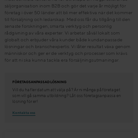
säljorganisation inom B2B och gör det varje år möjligt för
företag i över 50 länder att bli mer effektiva när det kommer
till försäljning och ledarskap. Med oss får du tillgång till den
senaste forskningen, smarta verktyg och personlig
rådgivning av våra experter. Vi arbetar såväl lokalt som
globalt och erbjuder våra kunder både kundanpassade
lösningar och branschexpertis. Vi låter resultat växa genom
människor och ger er de verktyg och processer som krävs
för att ni ska kunna tackla era försäljningsutmaningar.
FÖRETAGSANPASSAD LÖSNING
Vill du ha fler datum att välja på? Är ni många på företaget
som vill gå samma utbildning? Låt oss företagsanpassa en
lösning för er!
Kontakta oss