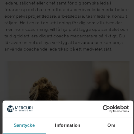
ledare, säljchef eller chef samt för dig som ska leda i
förändring och har en roll där du behöver leda medarbetare
exempelvis projektledare, arbetsledare, teamledare, konsult,
säljare. Helt enkelt en utbildning för dig som vill utvecklas
mer inom coachning, vill få hjälp att lägga upp samtalet och
ta dig tid att lära dig att coacha medarbetare på riktigt. Du
får även en hel del nya verktyg att använda och kan börja
använda coachande ledarskap på ett medvetet sätt.
Samtycke
Information
Om