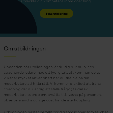
utveckla din kompetens inom coaching.
Boka utbildning
Om utbildningen
Under den här utbildningen lär du dig hur du blir en
coachande ledare med ett tydlig sätt att kommunicera,
vilket är mycket användbart när du ska hjälpa din
medarbetare att hitta rätt. Vi kommer praktiskt att träna
coaching där du lär dig att ställa frågor, ta del av
medarbetarens problem, avsätta tid, lyssna på personen,
observera andra och ge coachande återkoppling.
Utbildningen passar perfekt för dig som jobbar som säljchef