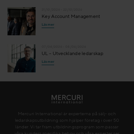
21/10/2026 - 22/10/2026
Key Account Management
Läs mer
07/04/2026 - 08/06/2026
UL – Utvecklande ledarskap
Läs mer
Mercuri International är experterna på sälj- och
ledarskapsutbildning som hjälper företag i över 50
länder. Vi tar fram utbildningsprogram som passar
våra kunders specifika behov och våra experter ser