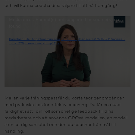
och vill kunna coacha dina säljare till att nå framgång!
Videospelare
Media error: Format(s) not supported or source(s) not
found
Download File: https://mercuri.se/wp-content/uploads/sites/7/2022/11/monica_-
_coa_720p_komprimerad.mp4?_=1
Mellan varje träningspass får du korta teorigenomgångar
med praktiska tips för effektiv coaching. Du får en ökad
färdighet i att i din roll som chef ge feedback till dina
medarbetare och att använda GROW-modellen, en modell
som tar dig som chef och den du coachar från mål till
handling.