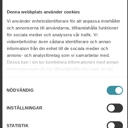
Denna webbplats använder cookies
Du kommer att få med dig
Vi använder enhetsidentifierare för att anpassa innehållet
och annonserna till användarna, tillhandahålla funktioner
för sociala medier och analysera vår trafik. Vi
Vässad kompetens om hur du som chef coachar
vidarebefordrar även sådana identifierare och annan
medarbetaren i att nå ökad framgång.
information från din enhet till de sociala medier och
Medvetenhet om dina styrkor och dina
annons- och analysföretag som vi samarbetar med.
utvecklingsområden som coach
Dessa kan i sin tur kombinera informationen med annan
Hur du som chef arbetar mer med aktiv kommunikation
information som du har tillhandahållit eller som de har
kopplat till coachning
samlat in när du har använt deras tjänster.
Coachsamtalets olika byggstenar – GROW modellen
Samtyckesval
Hur du anpassar din kommunikation utifrån
NÖDVÄNDIG
medvetenheten hos medarbetaren du coachar
Hur förstår chefen signaler och budskap i samtalet med
medarbetaren
INSTÄLLNINGAR
Hur du undviker de vanligaste misstagen vi gör när vi
coachar – Så här gör du
STATISTIK
Kunskap om tillfällen när du ska undvika att coacha