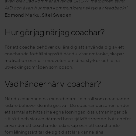
även blev. Jag kommer använda GROW-metodiken samt
AID och även hur man kommunicerar all typ av feedback!”
Edmond Marku, Sitel Sweden
Hur gör jag när jag coachar?
För att coacha behöver du lära dig att använda dig av ett
coachande förhållningssätt där du visar omtanke, skapar
motivation och blir medveten om dina styrkor och dina
utvecklingsområden som coach.
Vad händer när vi coachar?
När du coachar dina medarbetare i din roll som coachande
ledare behöver du inte ge svar. Du coachar personen under
ett samtal att hitta sina egna lösningar, lösa utmaningar på
sitt sätt och stärker därmed hens självförtroende. När chefer
använder ett coachande ledarskap och ett coachande
förhållningssätt tar de sig tid att lära känna sina