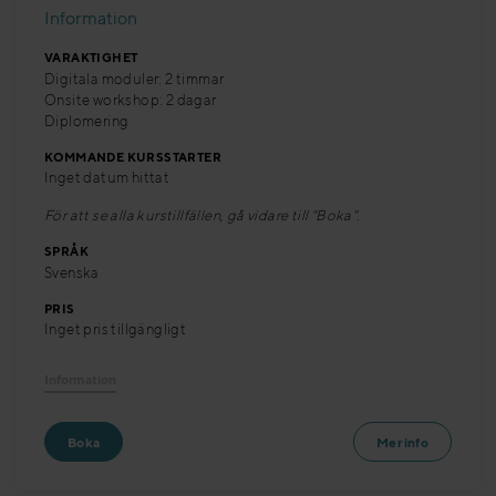
Information
VARAKTIGHET
Digitala moduler: 2 timmar
Onsite workshop: 2 dagar
Diplomering
KOMMANDE KURSSTARTER
Inget datum hittat
För att se alla kurstillfällen, gå vidare till "Boka".
SPRÅK
Svenska
PRIS
Inget pris tillgängligt
Information
Boka
Mer info