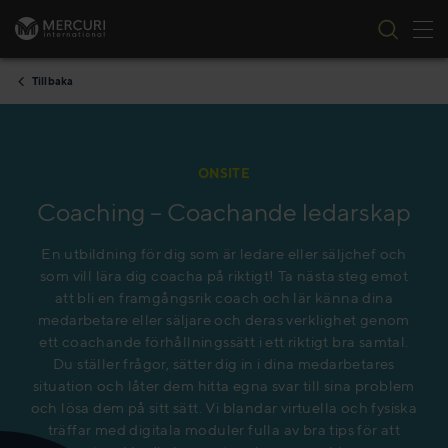
Tog
Skip to content
Tillbaka
ONSITE
Coaching – Coachande ledarskap
En utbildning för dig som är ledare eller säljchef och
som vill lära dig coacha på riktigt! Ta nästa steg emot
att bli en framgångsrik coach och lär känna dina
medarbetare eller säljare och deras verklighet genom
ett coachande förhållningssätt i ett riktigt bra samtal.
Du ställer frågor, sätter dig in i dina medarbetares
situation och låter dem hitta egna svar till sina problem
och lösa dem på sitt sätt. Vi blandar virtuella och fysiska
träffar med digitala moduler fulla av bra tips för att