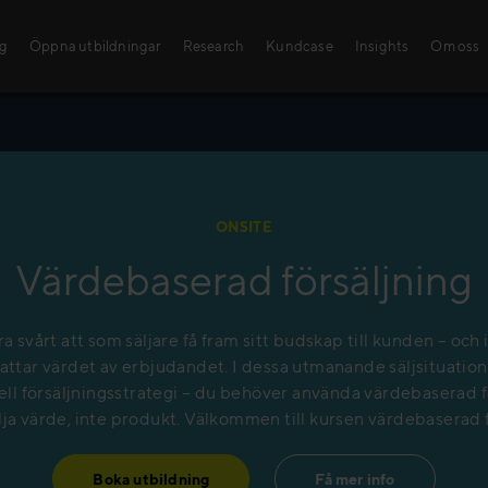
ng
Öppna utbildningar
Research
Kundcase
Insights
Om oss
Öppna utbildni
ONSITE
Med våra sälj- och le
Värdebaserad försäljning
kunskaper och färdigh
steg mot framgång!
Hitta din utbildning!
a svårt att som säljare få fram sitt budskap till kunden – och i
ttar värdet av erbjudandet. I dessa utmanande säljsituation
ll försäljningsstrategi – du behöver använda värdebaserad f
lja värde, inte produkt. Välkommen till kursen värdebaserad 
Boka utbildning
Få mer info