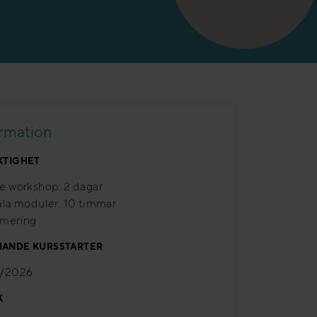
ormation
KTIGHET
e workshop: 2 dagar
ala moduler: 10 timmar
omering
ANDE KURSSTARTER
0/2026
K