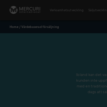
Skip to content
Verksamhetsutveckling
Säljutveckli
Home
/
Värdebaserad försäljning
Öppna utbildningar
Säljutbildningar
Ledarskapsutbildningar
Ibland kan det var
kunden inte uppfa
med en traditione
dags att sä