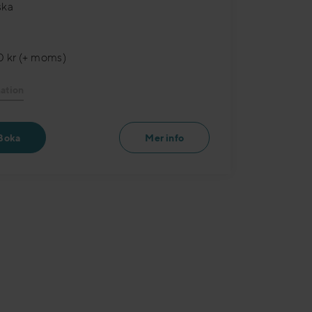
ska
 kr (+ moms)
ation
Boka
Mer info