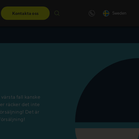
Kontakta oss
Sweden
ngar
darskapsutbildningar får du de
eter du behöver för att ta nästa
 värsta fall kanske
er räcker det inte
örsäljning! Det är
försäljning!