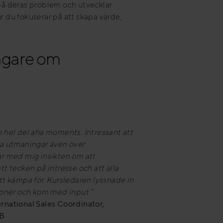
 på deras problem och utvecklar
ur du fokuserar på att skapa värde,
tagare om
n hel del aha moments. Intressant att
 utmaningar även över
ar med mig insikten om att
tt tecken på intresse och att alla
tt kämpa för. Kursledaren lyssnade in
tioner och kom med input.”
rnational Sales Coordinator,
AB