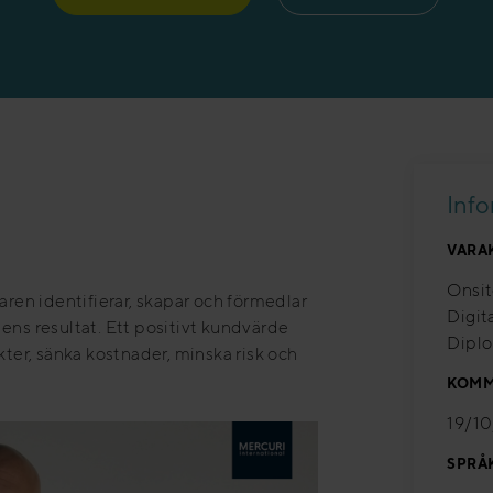
Inf
VARA
Onsit
aren identifierar, skapar och förmedlar
Digit
ens resultat. Ett positivt kundvärde
Dipl
kter, sänka kostnader, minska risk och
KOMM
19/1
SPRÅ