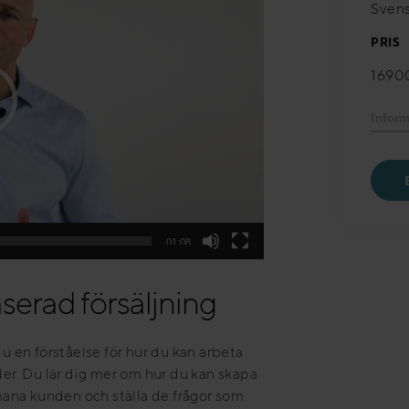
Sven
PRIS
16900
Inform
01:08
aserad försäljning
du en förståelse för hur du kan arbeta
r. Du lär dig mer om hur du kan skapa
ana kunden och ställa de frågor som