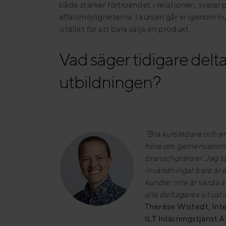
både stärker förtroendet i relationen, svarar
affärsmöjligheterna. I kursen går vi igenom h
istället för att bara sälja en produkt.
Vad säger tidigare del
utbildningen?
”Bra kursledare och e
höra om gemensamma
branschgränser. Jag t
invändningar bara är e
kunder inte är värda a
alla deltagares situa
Therése Wistedt, Inte
ILT Inläsningstjänst 