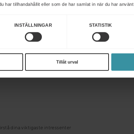
har tillhandahållit eller som de har samlat in när du har använt 
ildning till?
INSTÄLLNINGAR
STATISTIK
ljare som vill utveckla sin försäljning
unden istället för att bara sälja en
 nya värdeområden!
Tillåt urval
stå dina viktigaste intressenter